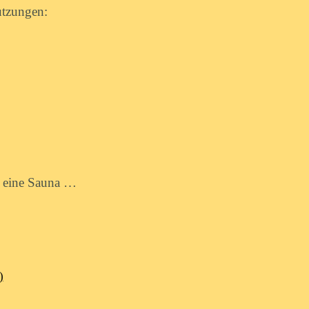
utzungen:
, eine Sauna …
)