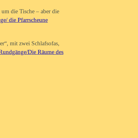
 um die Tische – aber die
e/ die Pfarrscheune
er“,
mit zwei Schlafsofas,
Rundgänge/Die Räume des