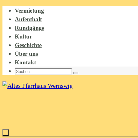
Zum
Vermietung
Inhalt
Aufenthalt
springen
Rundgänge
Kultur
Geschichte
Über uns
Kontakt
Suchen
Suchen
nach: