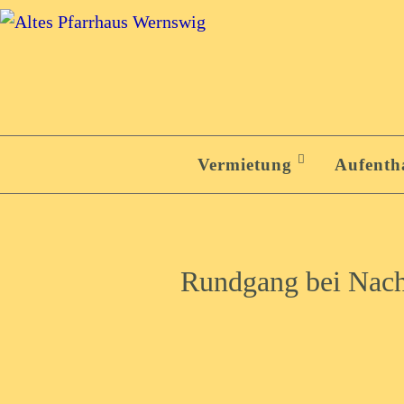
Zum
Inhalt
springen
Zum
Inhalt
Vermietung
Aufenth
springen
Rundgang bei Nach