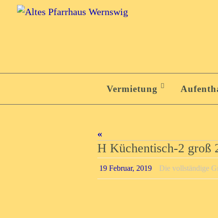
Zum
Inhalt
springen
Zum
Inhalt
Vermietung
Aufenth
springen
«
H Küchentisch-2 groß
19 Februar, 2019
Die vollständige G