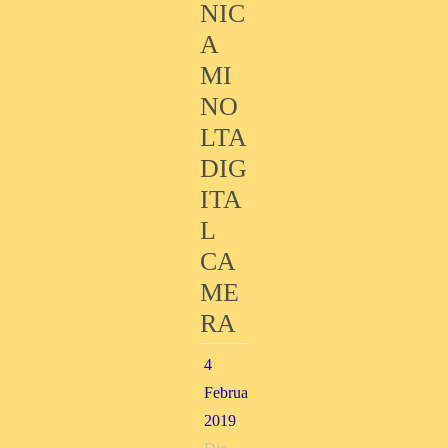
NIC
A
MI
NO
LTA
DIG
ITA
L
CA
ME
RA
4
Februar,
2019