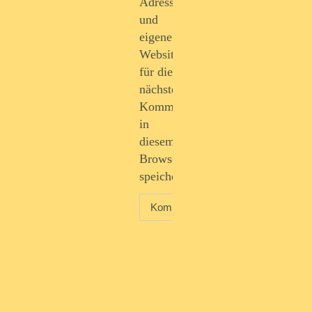
Adresse
und
eigene
Website
für die
nächste
Kommentierung
in
diesem
Browser
speichern.