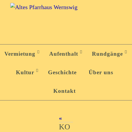
Zum
Inhalt
springen
Zum
Inhalt
Vermietung
Aufenthalt
Rundgänge
springen
Kultur
Geschichte
Über uns
Kontakt
«
KO