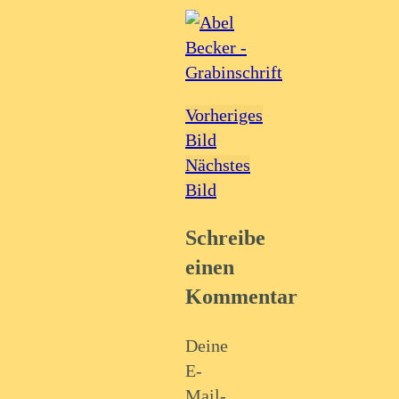
Vorheriges
Bild
Nächstes
Bild
Schreibe
einen
Kommentar
Deine
E-
Mail-