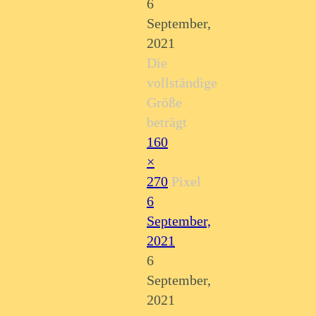
6
September,
2021
Die
vollständige
Größe
beträgt
160
×
270
Pixel
6
September,
2021
6
September,
2021