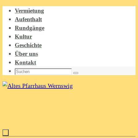
Zum
Vermietung
Inhalt
Aufenthalt
springen
Rundgänge
Kultur
Geschichte
Über uns
Kontakt
Suchen
Suchen
nach: