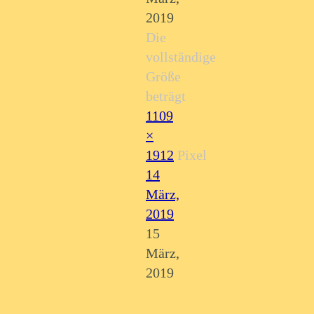
2019
Die
vollständige
Größe
beträgt
1109
×
1912
Pixel
14
März,
2019
15
März,
2019