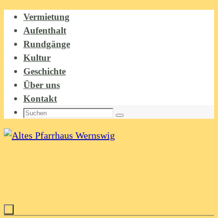
Zum
Vermietung
Inhalt
Aufenthalt
springen
Rundgänge
Kultur
Geschichte
Über uns
Kontakt
Suchen
Suchen
nach: