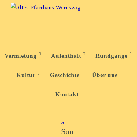
Zum
Inhalt
springen
Zum
Inhalt
Vermietung
Aufenthalt
Rundgänge
springen
Kultur
Geschichte
Über uns
Kontakt
«
Son