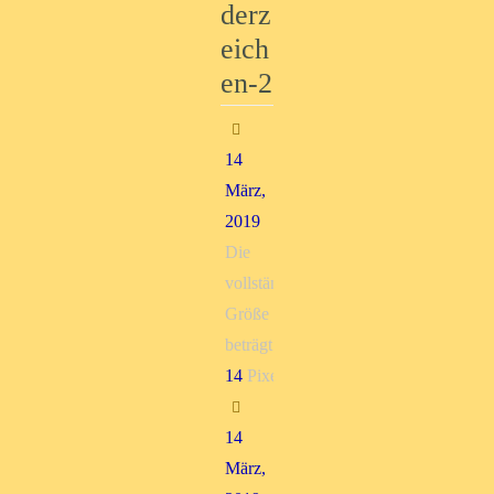
derz
eich
en-2
14
März,
2019
Die
vollständige
Größe
beträgt
19 ×
14
Pixel
14
März,