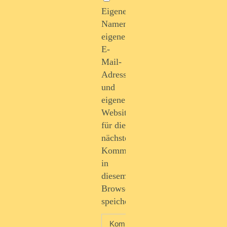
Eigenen
Namen,
eigene
E-
Mail-
Adresse
und
eigene
Website
für die
nächste
Kommentierung
in
diesem
Browser
speichern.