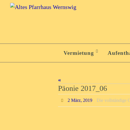
Zum
Inhalt
springen
Zum
Inhalt
Vermietung
Aufenth
springen
«
Päonie 2017_06
2 März, 2019
Die vollständige 