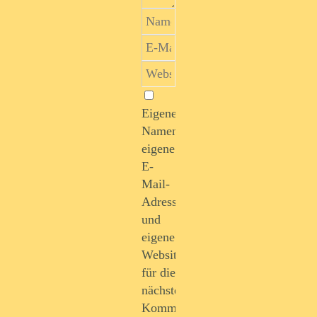
Eigenen
Namen,
eigene
E-
Mail-
Adresse
und
eigene
Website
für die
nächste
Kommentierung