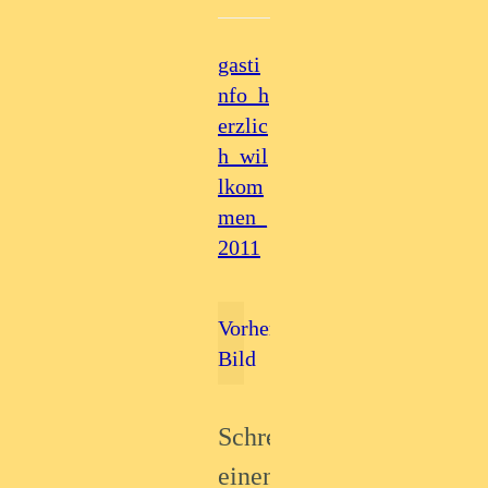
gasti
nfo_h
erzlic
h_wil
lkom
men_
2011
Vorheriges
Bild
Schreibe
einen