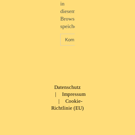
in
diesem
Browser
speichern.
Datenschutz
|
Impressum
|
Cookie-
Richtlinie (EU)