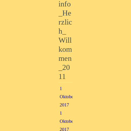
info
_He
rzlic
h_
Will
kom
men
_20
11
1
Oktober,
2017
1
Oktober,
2017