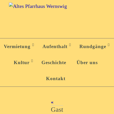
Zum
Inhalt
springen
Zum
Inhalt
Vermietung
Aufenthalt
Rundgänge
springen
Kultur
Geschichte
Über uns
Kontakt
«
Gast