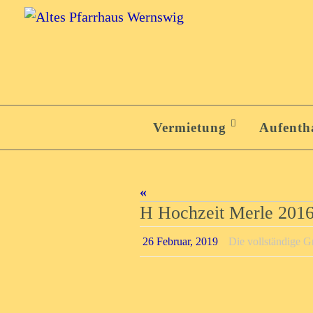
Zum
Inhalt
springen
Zum
Inhalt
Vermietung
Aufenth
springen
«
H Hochzeit Merle 201
26 Februar, 2019
Die vollständige G